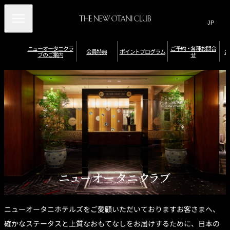
Search
言
サ
語
イ
切
り
ト
JP
ニューオータニクラ
ご予約・各種お問合
(日本語)
会員特典
ポイントプログラム
お
ブのご案内
せ
替
内
EN
(English)
え
メ
検
Select Language
▼
ニ
ニ
ポ
ュ
索
イ
ュ
会員限定優待券
ー
ポ
ポ
ン
ニューオータニク
レストラン・バー
（お誕生日／記念
オ
イ
ー
窓
宿泊特典
イ
ト
ラブラウンジ
特典
日特典など）
ー
ン
を
ン
を
タ
ト
を
ト
確
開
会
ニ
の
館
を
認
ク
有
閉
開
内
ホ
員
貯
・
ポ
ラ
効
入
施
テ
め
交
特
ブ
期
会
閉
設
ル
イ
会
る
換
ダ
限
の
利
別
典
員
す
イ
お
ン
用
会
特
る
ナ
申
／
員
典
ト
ー
込
そ
特
ス
み
の
典
プ
デ
婚礼特典
プ
他
一
ジ
ニューオータニクラブ
ロ
レ
特
覧
タ
ポ
会員カードの種類
ミ
典
ル
グ
イ
ア
ホ
ン
ラ
ム
テ
ト
カ
ル
ム
プ
ー
ニューオータニホテルズをご愛顧いただいておりますお客さまへ、
券
ロ
ド
で
グ
の
確かなステータスと上質なおもてなしをお届けするために、日本の
ラ
ニ
ご
ム