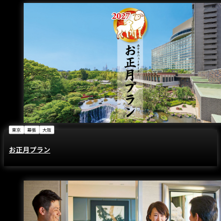
東京
幕張
大阪
お正月プラン