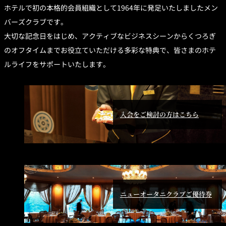
ュ
利
規
ホテルで初の本格的会員組織として1964年に発足いたしましたメン
ー
用
約
オ
の
バーズクラブです。
ー
流
タ
れ
ニ
大切な記念日をはじめ、アクティブなビジネスシーンからくつろぎ
ク
ラ
のオフタイムまでお役立ていただける多彩な特典で、皆さまのホテ
ブ
新規ご入会／ご利
会
用キャンペーン
ルライフをサポートいたします。
員
規
約
入会をご検討の方はこちら
ニューオータニクラブご優待券