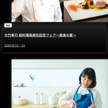
幕張
大竹孝行 総料理長就任記念フェア～美食の夏～
2026/8/22・23